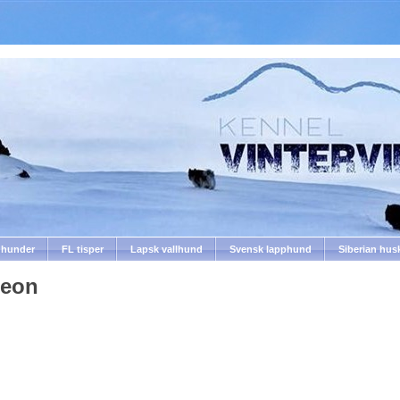
nhunder
FL tisper
Lapsk vallhund
Svensk lapphund
Siberian hus
leon