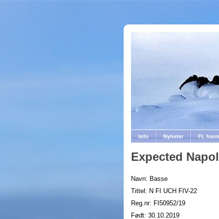
Info
Nyheter
FL han
Expected Napo
Navn: Basse
Tittel: N FI UCH FIV-22
Reg.nr: FI50952/19
Født: 30.10.2019