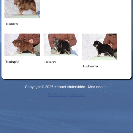
Tuulineiti
Tuulispää
Tuuliviiri
Tuulivoima
Copyright © 2025 Kennel Vintervidda - Med enerett.
Din Studio hjemmeside